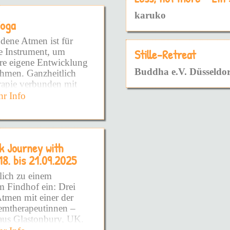
angelegt ist - die Art
karuko
fnen möchte.
Yoga
m schon so lange
dene Atmen ist für
te Instrument, um
Stille-Retreat
ere eigene Entwicklung
ühlen!
Buddha e.V. Düsseldor
ehmen. Ganzheitlich
rapie verbunden mit
as DU brauchst!
wusstseinsarbeit
r Info
ufzudecken!
 einer Dauerhaften
hafte Prägungen sowie
DIR zeigen zu wollen!
ns- und
erden wirksam und
ieden zu fühlen!
k Journey with
nd es entsteht Raum die
18. bis 21.09.2025
der voll und ganz zu
du schon so viel
Podcast - Kurse -
lich zu einem
DINGE NIE WIEDER
m Findhof ein: Drei
Doch warum?
tmen mit einer der
emtherapeutinnen –
die Wurzel gekommen
us Glastonbury, UK.