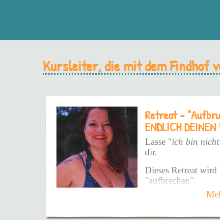
Kursleiter, die mit dem Findhof
Retreat - "Aufbr
ENDLICH DEINEN
Lasse "
ich bin nicht
dir.
Dieses Retreat wird 
"aufbrechen".
Meh
Und zwar nicht auf 
Weise - sondern auf 