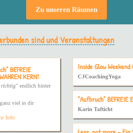
Zu unseren Räumen
 verbunden sind und Veranstaltungen
Inside Glow Weekend
uch" BEFREIE
 WAHREN KERN!
CJCoachingYoga
 richtig
" endlich hinter
"Aufbruch" BEFREIE
ganz viel in dir
Karin Tafticht
r Info
die konfrontaive, harte
die sanfte Weise.
Less, not more - Ein