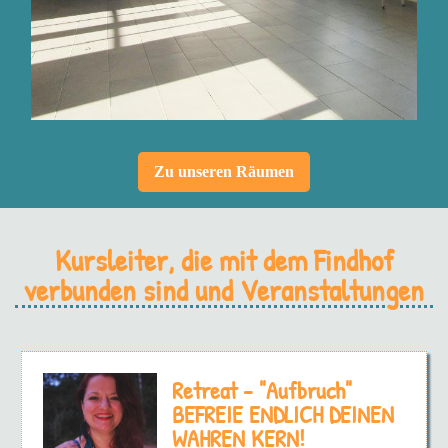
Zu unseren Räumen
Kursleiter, die mit dem Findhof
verbunden sind und Veranstaltungen
Retreat - "Aufbruch"
BEFREIE ENDLICH DEINEN
WAHREN KERN!