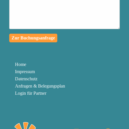
passiert, in eine
außergewöhnliche
Lernreise für dich und die
Menschen in deinem
Zur Buchungsanfrage
Umfeld zu verwandeln
Authentischen Kontakt zu
deinen Mitmenschen
Home
herzustellen und mit
Impressum
Klarheit und Leidenschaft
Datenschutz
zu kommunizieren
Anfragen & Belegungsplan
Login für Partner
Die Knöpfe abzubauen,
die in dir gedrückt werden
können, um in der
Gegenwart zu bleiben