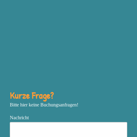
Grundgefühlen Wut,
Traurigkeit, Freude und
Angst steckt, bewusst
einzusetzen, um deine
Ziele zu erreichen
Deine Vision mit
unstillbarer Inspiration zu
entfachen und mutig deine
nächsten Schritte zu gehen
In einem sich schnell
Kurze Frage?
verändernden oder
Bitte hier keine Buchungsanfragen!
chaotischen Umfeld
zentriert, flexibel und
Nachricht
effektiv zu bleiben
Das, was genau jetzt