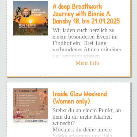
eröffnet den Weg zu einer
A deep Breathwork
aufzudecken!
Dauerhaften Befreiung.
Journey with Binnie A.
Schmerzhafte Prägungen
Alle Facetten von DIR
Dansby 18. bis 21.09.2025
sowie hinderliche Glaubens-
zeigen zu wollen!
und Verhaltensmuster werden
Wir laden euch herzlich zu
wirksam und nachhaltig
DEINEN inneren Frieden
einem besonderen Event im
gelöst und es entsteht Raum
zu fühlen!
Findhof ein: Drei Tage
die eigene Vitalität wieder
verbundenes Atmen mit einer
voll und ganz zu spüren.
Und vielleicht hast du schon
der renommiertesten
so viel versucht - Bücher -
Atemtherapeutinnen –
Mehr Info
Podcast - Kurse - UND
Binnie A. Dansby
aus
DANN DIE DINGE NIE
Glastonbury, UK.
WIEDER ANGEWENDET!
Doch warum?
Binnie Dansby ist seit
Inside Glow Weekend
Jahrzehnten eine
Weil du nicht an die
internationale Pionierin auf
(Women only)
Wurzel gekommen bist!
dem Gebiet von Bewusstsein
Stehst du an einem Punkt, an
und Atemarbeit. Als
Weil es superschwer ist -
dem du dir mehr Klarheit
Begründerin von
SOURCE
ALLEINE zu sehen, wo man
wünscht?
Process and Breathwork
steht!
Möchtest du deine innere
hat sie eine einzigartige
Stärke erkennen und dein