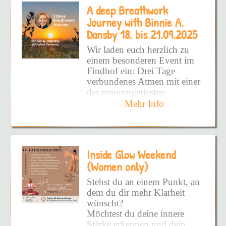
eröffnet den Weg zu einer
A deep Breathwork
aufzudecken!
Dauerhaften Befreiung.
Journey with Binnie A.
Schmerzhafte Prägungen
Alle Facetten von DIR
Dansby 18. bis 21.09.2025
sowie hinderliche Glaubens-
zeigen zu wollen!
und Verhaltensmuster werden
Wir laden euch herzlich zu
wirksam und nachhaltig
DEINEN inneren Frieden
einem besonderen Event im
gelöst und es entsteht Raum
zu fühlen!
Findhof ein: Drei Tage
die eigene Vitalität wieder
verbundenes Atmen mit einer
voll und ganz zu spüren.
Und vielleicht hast du schon
der renommiertesten
so viel versucht - Bücher -
Atemtherapeutinnen –
Mehr Info
Podcast - Kurse - UND
Binnie A. Dansby
aus
DANN DIE DINGE NIE
Glastonbury, UK.
WIEDER ANGEWENDET!
Doch warum?
Binnie Dansby ist seit
Inside Glow Weekend
Jahrzehnten eine
Weil du nicht an die
internationale Pionierin auf
(Women only)
Wurzel gekommen bist!
dem Gebiet von Bewusstsein
Stehst du an einem Punkt, an
und Atemarbeit. Als
Weil es superschwer ist -
dem du dir mehr Klarheit
Begründerin von
SOURCE
ALLEINE zu sehen, wo man
wünscht?
Process and Breathwork
steht!
Möchtest du deine innere
hat sie eine einzigartige
Stärke erkennen und dein