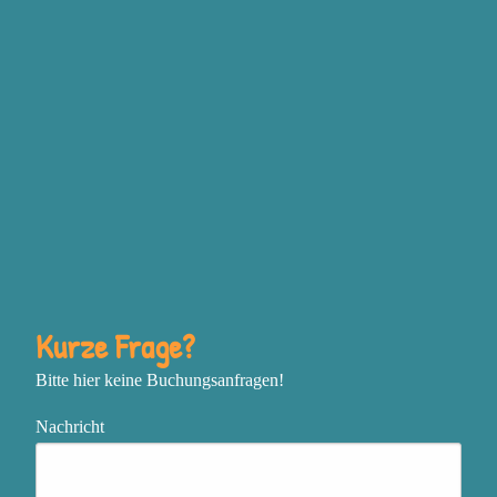
Grundgefühlen Wut,
Traurigkeit, Freude und
Angst steckt, bewusst
einzusetzen, um deine
Ziele zu erreichen
Deine Vision mit
unstillbarer Inspiration zu
entfachen und mutig deine
nächsten Schritte zu gehen
In einem sich schnell
Kurze Frage?
verändernden oder
Bitte hier keine Buchungsanfragen!
chaotischen Umfeld
zentriert, flexibel und
Nachricht
effektiv zu bleiben
Das, was genau jetzt