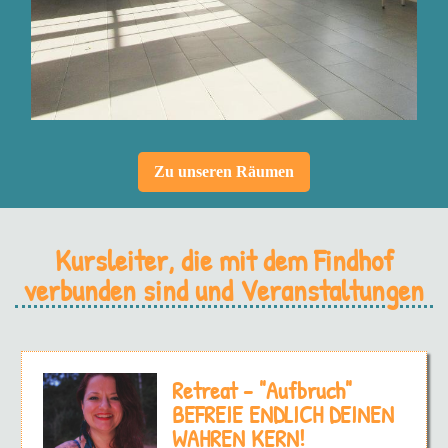
Zu unseren Räumen
Kursleiter, die mit dem Findhof
verbunden sind und Veranstaltungen
Retreat - "Aufbruch"
BEFREIE ENDLICH DEINEN
WAHREN KERN!