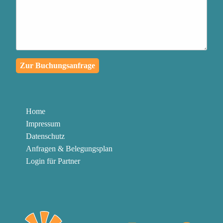
passiert, in eine
außergewöhnliche
Lernreise für dich und die
Menschen in deinem
Zur Buchungsanfrage
Umfeld zu verwandeln
Authentischen Kontakt zu
deinen Mitmenschen
Home
herzustellen und mit
Impressum
Klarheit und Leidenschaft
Datenschutz
zu kommunizieren
Anfragen & Belegungsplan
Login für Partner
Die Knöpfe abzubauen,
die in dir gedrückt werden
können, um in der
Gegenwart zu bleiben