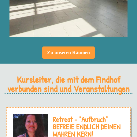
Zu unseren Räumen
Kursleiter, die mit dem Findhof
verbunden sind und Veranstaltungen
Retreat - "Aufbruch"
BEFREIE ENDLICH DEINEN
WAHREN KERN!