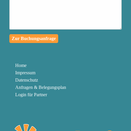
passiert, in eine
außergewöhnliche
Lernreise für dich und die
Menschen in deinem
Zur Buchungsanfrage
Umfeld zu verwandeln
Authentischen Kontakt zu
deinen Mitmenschen
Home
herzustellen und mit
Impressum
Klarheit und Leidenschaft
Datenschutz
zu kommunizieren
Anfragen & Belegungsplan
Login für Partner
Die Knöpfe abzubauen,
die in dir gedrückt werden
können, um in der
Gegenwart zu bleiben