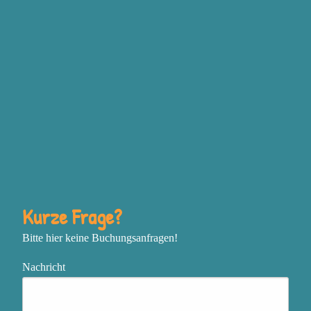
Grundgefühlen Wut,
Traurigkeit, Freude und
Angst steckt, bewusst
einzusetzen, um deine
Ziele zu erreichen
Deine Vision mit
unstillbarer Inspiration zu
entfachen und mutig deine
nächsten Schritte zu gehen
In einem sich schnell
Kurze Frage?
verändernden oder
Bitte hier keine Buchungsanfragen!
chaotischen Umfeld
zentriert, flexibel und
Nachricht
effektiv zu bleiben
Das, was genau jetzt