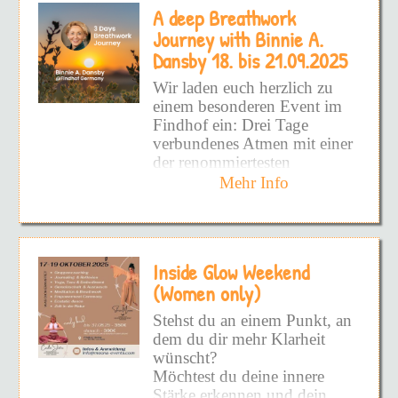
eröffnet den Weg zu einer
A deep Breathwork
aufzudecken!
Dauerhaften Befreiung.
Journey with Binnie A.
Schmerzhafte Prägungen
Alle Facetten von DIR
Dansby 18. bis 21.09.2025
sowie hinderliche Glaubens-
zeigen zu wollen!
und Verhaltensmuster werden
Wir laden euch herzlich zu
wirksam und nachhaltig
DEINEN inneren Frieden
einem besonderen Event im
gelöst und es entsteht Raum
zu fühlen!
Findhof ein: Drei Tage
die eigene Vitalität wieder
verbundenes Atmen mit einer
voll und ganz zu spüren.
Und vielleicht hast du schon
der renommiertesten
so viel versucht - Bücher -
Atemtherapeutinnen –
Mehr Info
Podcast - Kurse - UND
Binnie A. Dansby
aus
DANN DIE DINGE NIE
Glastonbury, UK.
WIEDER ANGEWENDET!
Doch warum?
Binnie Dansby ist seit
Inside Glow Weekend
Jahrzehnten eine
Weil du nicht an die
internationale Pionierin auf
(Women only)
Wurzel gekommen bist!
dem Gebiet von Bewusstsein
Stehst du an einem Punkt, an
und Atemarbeit. Als
Weil es superschwer ist -
dem du dir mehr Klarheit
Begründerin von
SOURCE
ALLEINE zu sehen, wo man
wünscht?
Process and Breathwork
steht!
Möchtest du deine innere
hat sie eine einzigartige
Stärke erkennen und dein