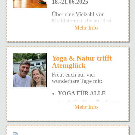
18.-21.06.2025
/heilenden Feuer durch
Ihrem Weg zur Entfaltung die
Rezitation von Mantren,
bestmöglichste Unterstützung
Individueller Rückzug &
Über eine Vielzahl von
durch Gaben ins Feuer,
zu geben. Ich berate
gemeinsame Stille
Meditationen, die auf drei
durch innere Bitten, durch
Menschen, die Ihr Herz für
„Reisen“ aufgeteilt sind,
Mehr Info
die innere Ausrichtung und
geistliche Arbeit öffnen,
Persönliche Begleitung –
entdeckst Du viele Aspekte
Intention der Teilnehmenden,
respektvoll.
Hier ein
VIDEO
ob mit oder ohne
an Dir selbst – z. B. was gibt
dadurch, dass
von meiner Arbeit.
Vorerfahrung
Dir Kraft, was fordert Dich
heilige/heilende Kräfte und
heraus, wie gehst Du mit Dir
göttliche Wesen wie Jesus,
Elisabeth ist die Schöpferin
Vegane Verpflegung
Yoga & Natur trifft
selbst um. Erlebe Dich selbst
die göttliche Mutter, Shirdi
der Methode der
Atemglück
aus diesen 21 Blickwinkeln
Baba, Babaji, Buddha,
ganzheitlichen, mehrstufigen
Könnte Dir das gut tun?
und finde einen Weg zu mehr
Krishna, das höhere Selbst,
energetischen Reinigung.
Dann findest du in
dieser
Freut euch auf vier
Frieden im Geist und Kraft
… angerufen und eingeladen
Diese äußerst effektive
PDF
alles rund um uns, die
wunderbare Tage mit:
im Leben.
werden.
Methode befasst sich mit dem
Inhalte, die geplante
Die Feuer-Puja ist nicht an
Erforschen der Ursachen und
Tagesstruktur und deine
YOGA FÜR ALLE
eine bestimmte spirituelle
Reinigung auf allen Ebenen
Teilnahme.
(auch für Yoga-Beginner
oder religiöse Richtung
von allen Arten von Codes,
Mehr Info
gebunden, sondern
Chips, Gelübden, Pakten,
gut geeignet)
entstammt einem allen
Eiden, Besetzungen,
DER VERBUNDE UND
Richtungen innewohnenden,
Verfluchungen, energetischen
BEWUSSTE ATEM IST
gemeinsamen ursprünglichen
Parasiten und vielen anderen