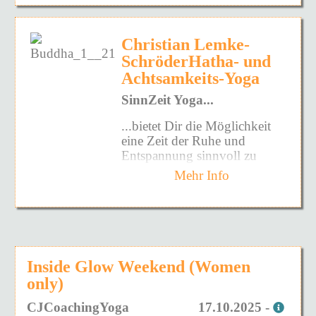
schön haben.
Expand The Box ist das
Erkennen dessen kann
Kerstin: "Es war ein
Kerntraining für Possibility
Befreiung von
Und mal sehen, was alles
Wellness-Wochenende für die
Management: ein sicheres
unangenehmen Mustern
Christian Lemke-
dann passiert. Wir sind
Seele! In einem geschützten
und erstaunliches 3 bis 5-
geschehen.
SchröderHatha- und
gesegnet mit einer großen
Rahmen habe ich mir meine
tägiges Lernfeld, um
Portion Nicht-Wissen!
Achtsamkeits-Yoga
Seele mal von oben und
Anders als viele Lehrer der
traditionelle Denk- und
unten, von rechts und von
Nondualität bezieht Gaia
SinnZeit Yoga...
Verhaltensweisen auf einen
2022 planen wir 3 Männer
links genau angeschaut, und
zusätzlich auch die
zeitgerechten Stand zu
Workshops.
...bietet Dir die Möglichkeit
das unter der achtsamen und
Erfahrungen des Körpers
bringen.
eine Zeit der Ruhe und
Den ersten vom 3.-6.03.22
sanften Anleitung der beiden
(somatisch) samt den
Entspannung sinnvoll zu
Du findest Zugang zu neuen
im Findhof. Melde Dich
Seminarleiterinnen. Immer
Gefühlen und Emotionen in
erleben.
Möglichkeiten, neuen
gerne bei mir. Georg.
sicher in der Gratwanderung
den Satsang mit ein. Dadurch
Mehr Info
Perspektiven und
gholzknecht-
zwischen Sicherheit und
kann jeder Mensch über das
SinnZeit Yoga...
Fähigkeiten, um ein Leben
findhof.de@isomo.de
Überschreitung der eigenen
Nervensystem lernen, sich
voller Lebendigkeit und
Grenzen haben sie mich zu
immer sicherer zu fühlen und
...schlägt eine Brücke
Wahrhaftigkeit zu führen.
meinem Kern geführt und
somit immer tiefer zu
zwischen den
mir Inspiration und Kraft für
entspannen. Das Genießen
körperorientierten Praktiken
Ohne zu wissen wie, könnten
meinen Alltag mitgegeben.
fällt immer leichter und man
Inside Glow Weekend (Women
des Hatha-Yoga und den
die herkömmlichen Denk-
Die Erlebnisse in der Gruppe
findet die Würde für sich
buddhistischen
only)
und Verhaltensmuster, die du
waren eine Bereicherung!
selbst wieder.
Achtsamkeitslehren.
von deinen Eltern, deiner
Sehr zu empfehlen!"
CJCoachingYoga
17.10.2025 -
Kultur und deinem