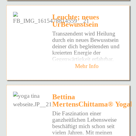
ich die Wendezeit in Berlin
Ausbildungsinhalte, Ort
Veränderung in Einklang mit
www.sandraheuschmann.de
Kontakt - Infos
erlebt.
und Termine Stufe 1
der Seele geschehen können.
+Anmeldung:
Seit 20 Jahren arbeite ich als
Damit ermöglicht sie, dass
Tobias Fritz
petra@zeitundraum.yoga
Leuchte; neues
An der Sülz 61, 51789
Unternehmerin und Expertin
Transformation aus innerer
Ganzheitlicher Integrativer
oder telefonisch 0160 -
UrBewusstsein
Lindlar - Brochhagen, Auf
für Kulturwandel, Zukunfts-
Zustimmung und nicht aus
Atemtherapeut,
7053516
dem Findhof
und Innovationprozesse &
Angst oder Abhängigkeit
Trainer der Atemakademie,
Transzendent wird Heilung
Mindful Leadership
geschieht.
Emotion Code Practitioner
durch ein neues Bewusstsein
18. -
Development.
und 1. Vorsitzender
deiner dich begleitenden und
Die Reise
Erkennungsmerkmale ihrer
20.09.2020
www.lifeinform.de
Berufsverb. Integrative
kreierten Energie der
beginnt. 7
Arbeit im Vergleich zu New
Ich bilde Führungskräfte,
Atemtherapie e. V.
Gegenwärtigkeit erfahrbar.
Stufen zum
Karta
Age:
Moderatoren, Coaches und
www.atemglueck.de
Komm in Rückverbindung;
Mehr Info
Glück
Purkh Kaur
Aussteller aus in „CoCreative
Heilung alter Erfahrungen in
Direkte Anbindung an die
Seminarbeitrag
Facilitation & agile
deinem Körper und in
göttliche Quelle statt an
Leadership“
deinem Geist zur Entfaltung
30.10. -
480 € (Frühbucher bis 18.
unklare „spirituelle
www.cocreative.de
deiner Seele. Kraft und
01.11.2020
August 2026: 430 €)
Wesenheiten“.
Meine Coachingkunden
Bettina
Leichtigkeit ist spürbar. Sehe
Innere und
schätzen mich für die
Karta
MertensChittama® Yogale
deine Passion und leuchte!
Die Anmeldung ist gültig mit
äußere Haltung
Reine, dienende Intention
intensiven Coachings in
Purkh
Es gibt keinen Grund mehr
Überweisung der
statt verdeckter finanzieller
Die Faszination einer
Persönlichkeitsentfaltung,
Singh
zu warten!
Seminargebühr.
oder machtbasierter
ganzheitlichen Lebensweise
achtsamer Lebensgestaltung
Motivation.
beschäftigt mich schon seit
Unterkunft
und cokreativer Führung.
Mit Herzenswärme Siddhi
vielen Jahren. Mit meinen
04. -
Durch die Anwendung des
Tiefes energetisches Reinigen