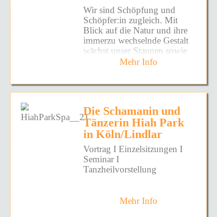
und Mantren, Klangheilung
zum Retreat kannst du dir
die Wohnung oder das Haus
einen anderen Menschen als
Menschen, die Lunar Waves
Mittagessen
Wir sind Schöpfung und
mit Handpan, Gitarre und
HIER herunterladen.
von ungebetenen Gästen
Sitter. So entsteht ein
bereits erlebt haben, waren
15:00 Uhr Meditative
Schöpfer:in zugleich. Mit
Monochord, BreathWalk in
reinigen.
geschützter Raum, in dem
immer wieder bezaubert von
Abschlussrunde
Blick auf die Natur und ihre
Kosten: 1.400 €
der Natur, Kakaozeremonie,
Vertrauen wachsen und jede
den vielen unterschiedlichen
16:00 Uhr Abreise
immerzu wechselnde Gestalt
zzgl. Übernachtungskosten
Ziel der Arbeit ist es, alle
Neurographik und
Erfahrung ihren eigenen
Instrumenten aus aller Welt,
wächst unser Staunen sowie
Lebesbereiche in göttliche
schamanische Reisen.
Platz finden darf.
die in den Konzerten zu
Zusätzliche Kosten:
unsere Verantwortung. In der
Ordung zu bringen - dies
Mehr Info
hören sind.
Die Übernachtungspreise
Freitag
Stille weitet sich unser
zeigt sich durch mehr innere
Zwischen den Atemsitzungen
variieren je nach gewu?
Zugang zum inneren Frieden
Ruhe, Ausgeglichenheit im
schenken wir uns Zeit zum
Termin: Samstag,
18:00 Anreise
nschtem Komfort und
und zur eigenen
Geist, Seele und Körper.
Ankommen, für Meditation,
20.04.2024
Unterkunftstyp. Du hast die
Schöpferkraft. Wenn die
Live oder Fernarbeit, beide
Austausch, Integration und
Einlass: 17.30 Uhr Beginn:
18:30 Uhr Abendessen
Die Schamanin und
Wahl zwischen
Stille und die Natur unseren
Möglichkeiten sind sehr
die Ruhe der Natur.
18.00 Uhr (bis ca. 20.15
Mehrbettzimmern mit
Tänzerin Hiah Park
künstlerischen Ausdruck (in
effektiv und nachhaltig.
19:30 Uhr
Uhr)
Gemeinschaftsbad im
Vielleicht ist genau jetzt der
Linie, mit Farben oder Ton)
in Köln/Lindlar
Willkommensrunde
Eintrittskarte: 22,- € pro
Hochbett oder auf Matratzen
Beschreibung von
richtige Moment, deiner
inspirieren, erleben wir uns
Person
Vortrag I Einzelsitzungen I
sowie Einzelzimmern mit
Elisabeth und ihrer Arbeit
eigenen inneren Freiheit zu
Samstag
selbst als mit-gestaltend. In
Die Karten bekommt ihr bei
Seminar I
Gemeinschaftsbad oder
durch das Schreibmedium
begegnen.
diesem Kurzretreat gibt es
Yvonne Vogel:
Tanzheilvorstellung
07:30 Uhr Yoga/ Meditation
Doppelzimmern mit eigenem
Monika, 88 Jahre:
Zeit und Raum für diesen
per Mail pravaah@t-
=>
Jetzt anmelden
Bad. Die Preisspanne liegt
Dreiklang.
online.de
08:30 Uhr Frühstück
"Ela ist eine spirituelle
zwischen 25€ bis 65€ pro
per WhatsApp oder
___________________________
Heilerin und
Mehr Info
Von Freitag 24. Februar
Person und Nacht, abhängig
10:30 Uhr Breath Walk
telefonisch: 0176 458 431 58
Bewusstseinsarbeiterin, die in
18:00 bis Sonntag 26,
vom gewählten Komfort. Die
Ablauf