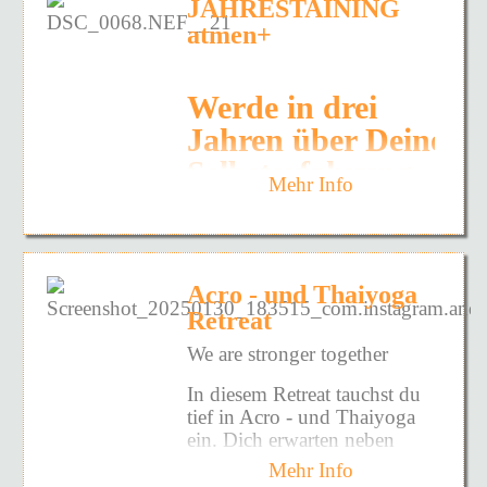
und Wesenskern, der es
Energieräubern und
JAHRESTAINING
DAS HERZSTÜCK
jedem Teilnehmenden
Anhaftungen, wodurch ein
atmen+
UNSERER RETREATS
erlaubt, sich im Rahmen der
Zustand des Gleichgewichts
Zeremonie seiner eigenen
sowohl auf der mentalen,
UND EINE
inneren Ausrichtung zum
emotionalen, ätherischen als
Werde in drei
TRAGENDE SÄULE
Höheren/Geistigen/Göttlichen
auch auf der physischen
Jahren über Deine
zuzuwenden.
Ebene wiederhergestellt
MEDITATION UND
wird. Wenn wir einen
Selbsterfahrung
TIEFENENTSPANNUNG
Die Teilnehmenden sind
Mehr Info
Menschen auf
zum Atem- und
eingeladen, alles
SOMATISCHES YOGA
unkonventionelle Weise
Bedrückende, alle Sorgen,
Bewusstseinstrainer
betrachten, sehen wir ein sehr
TOLLER NATUR
Ärger und Ängste ins Feuer
komplexes Wesen, das nicht
zu geben; abzugeben, was
GEMEINSAME
nur aus einem physischen
Acro - und Thaiyoga
nicht mehr gebraucht wird;
Körper, Muskeln, Haut,
SPAZIERGÄNGE
Wir bieten Dir ein
Retreat
zu erbitten, was fürs Leben
Knochen, sondern auch
JAHRESTRAINING in
SAUNA- UND
und seine Erfüllung
vielen Strukturen besteht.
We are stronger together
Atem- und
gewünscht und erhofft wird.
Manchmal kommt es ihm
FREIZEITMÖGLICHKEITE
Besonders über die Augen
Körpererfahrung, das
vor, als hätte er negative,
In diesem Retreat tauchst du
BEISAMENSITZEN
beim Blick ins Feuer
aufdringliche Gedanken oder
Dich aufmerksam
tief in Acro - und Thaiyoga
geschieht eine innere
BEIM LAGERFEUER
Emotionen, sei nicht bester
ein. Dich erwarten neben
macht auf Deine
Reinigung; Negatives wird
Laune, wolle nichts, ist
einer täglichen Yogapraxis
AYURVEDISCHE SOULFOO
Mehr Info
inneren Prozesse, auf
entladen, positive Energie
aggressiv, kraft- und lustlos.
Acro-Yoga-Workshops in