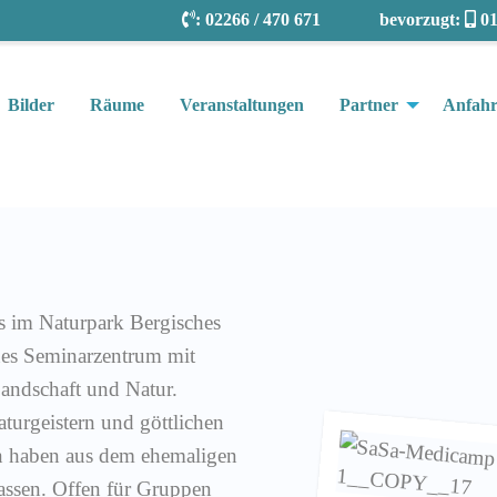
:
02266 / 470 671
bevorzugt:
01
Bilder
Räume
Veranstaltungen
Partner
Anfahr
es im Naturpark Bergisches
nes Seminarzentrum mit
andschaft und Natur.
turgeistern und göttlichen
n haben aus dem ehemaligen
assen. Offen für Gruppen