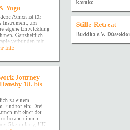
karuko
fnen möchte.
& Yoga
m schon so lange
dene Atmen ist für
te Instrument, um
Stille-Retreat
ere eigene Entwicklung
ühlen!
Buddha e.V. Düsseldor
ehmen. Ganzheitlich
rapie verbunden mit
as DU brauchst!
wusstseinsarbeit
r Info
ufzudecken!
 einer Dauerhaften
hafte Prägungen sowie
DIR zeigen zu wollen!
ns- und
erden wirksam und
ieden zu fühlen!
work Journey
nd es entsteht Raum die
 Dansby 18. bis
der voll und ganz zu
du schon so viel
Podcast - Kurse -
DINGE NIE WIEDER
lich zu einem
Doch warum?
m Findhof ein: Drei
tmen mit einer der
die Wurzel gekommen
emtherapeutinnen –
us Glastonbury, UK.