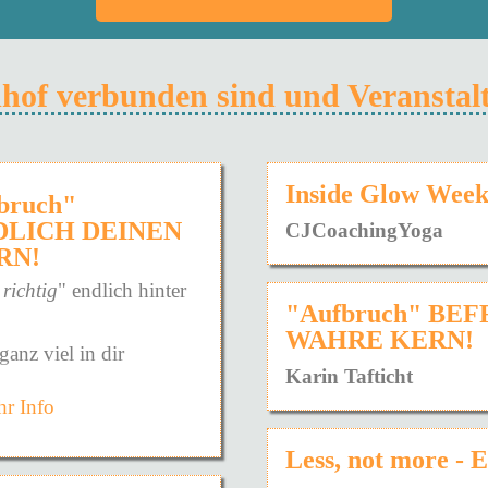
ndhof verbunden sind und Veransta
Inside Glow Wee
fbruch"
DLICH DEINEN
CJCoachingYoga
RN!
 richtig
" endlich hinter
"Aufbruch" BE
WAHRE KERN!
ganz viel in dir
Karin Tafticht
r Info
die konfrontaive, harte
die sanfte Weise.
Less, not more - 
angelegt ist - die Art