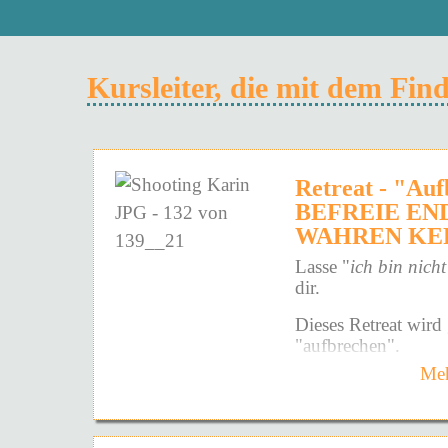
Kursleiter, die mit dem Fi
Retreat - "Au
BEFREIE EN
WAHREN KE
Lasse "
ich bin nicht
dir.
Dieses Retreat wird 
"aufbrechen".
Meh
Und zwar nicht auf 
Weise - sondern auf 
Die Art, die in dir 