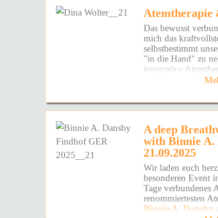
die deine Seele öf
Atemtherapie 
Weil du dir ingehei
Das bewusst verbun
wünschst -
mich das kraftvolls
selbstbestimmt uns
DICH endlich zu f
"in die Hand" zu n
integrative Atemthe
Wahrzunehmen, w
Achtsamkeit und Be
Meh
DEINE Wahrheit a
eröffnet den Weg zu
Befreiung. Schmerz
Alle Facetten von 
hinderliche Glaube
Verhaltensmuster w
DEINEN inneren Fr
A deep Breath
nachhaltig gelöst u
with Binnie A.
eigene Vitalität wie
Und vielleicht hast 
spüren.
21.09.2025
versucht - Bücher - 
UND DANN DIE 
Wir laden euch herz
ANGEWENDET!
besonderen Event i
Tage verbundenes A
Weil du nicht an 
renommiertesten At
bist!
Binnie A. Dansby
a