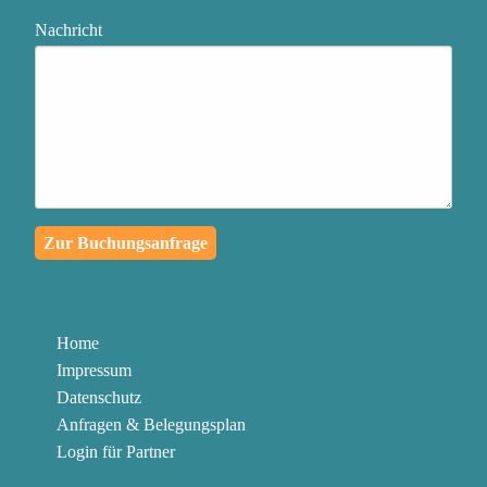
zentriert, flexibel und
Nachricht
effektiv zu bleiben
Das, was genau jetzt
passiert, in eine
außergewöhnliche
Lernreise für dich und die
Menschen in deinem
Zur Buchungsanfrage
Umfeld zu verwandeln
Authentischen Kontakt zu
deinen Mitmenschen
Home
herzustellen und mit
Impressum
Klarheit und Leidenschaft
Datenschutz
zu kommunizieren
Anfragen & Belegungsplan
Login für Partner
Die Knöpfe abzubauen,