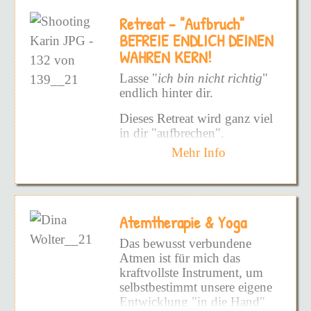
Retreat - "Aufbruch"
BEFREIE ENDLICH DEINEN
WAHREN KERN!
Lasse "
ich bin nicht richtig
"
endlich hinter dir.
Dieses Retreat wird ganz viel
in dir "aufbrechen".
Mehr Info
Und zwar nicht auf die
konfrontaive, harte Weise -
sondern auf die sanfte Weise.
Die Art, die in dir angelegt
Atemtherapie & Yoga
ist - die Art die deine Seele
öffnen möchte.
Das bewusst verbundene
Atmen ist für mich das
Weil du dir ingeheim schon
kraftvollste Instrument, um
so lange wünschst -
selbstbestimmt unsere eigene
Entwicklung "in die Hand"
DICH endlich zu fühlen!