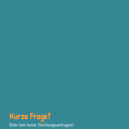
Dein Potential zu entfalten
Die Energie und
Information, die hinter den
Grundgefühlen Wut,
Traurigkeit, Freude und
Angst steckt, bewusst
einzusetzen, um deine
Ziele zu erreichen
Deine Vision mit
unstillbarer Inspiration zu
entfachen und mutig deine
nächsten Schritte zu gehen
In einem sich schnell
Kurze Frage?
verändernden oder
Bitte hier keine Buchungsanfragen!
chaotischen Umfeld