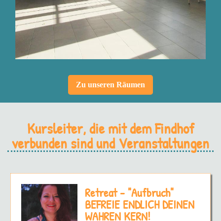
Zu unseren Räumen
Kursleiter, die mit dem Findhof
verbunden sind und Veranstaltungen
Retreat - "Aufbruch"
BEFREIE ENDLICH DEINEN
WAHREN KERN!