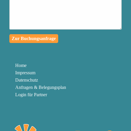
passiert, in eine
außergewöhnliche
Lernreise für dich und die
Menschen in deinem
Zur Buchungsanfrage
Umfeld zu verwandeln
Authentischen Kontakt zu
deinen Mitmenschen
Home
herzustellen und mit
Impressum
Klarheit und Leidenschaft
Datenschutz
zu kommunizieren
Anfragen & Belegungsplan
Login für Partner
Die Knöpfe abzubauen,
die in dir gedrückt werden
können, um in der
Gegenwart zu bleiben