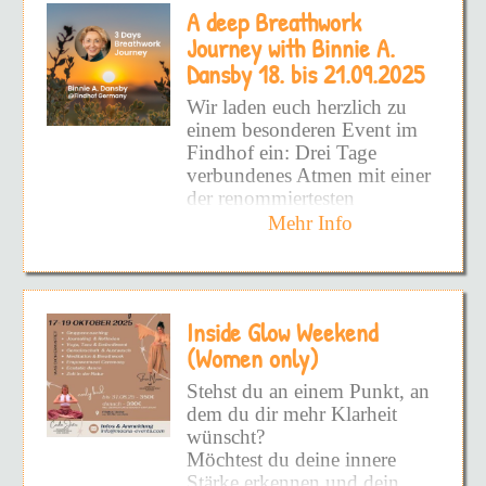
eröffnet den Weg zu einer
A deep Breathwork
aufzudecken!
Dauerhaften Befreiung.
Journey with Binnie A.
Schmerzhafte Prägungen
Alle Facetten von DIR
Dansby 18. bis 21.09.2025
sowie hinderliche Glaubens-
zeigen zu wollen!
und Verhaltensmuster werden
Wir laden euch herzlich zu
wirksam und nachhaltig
DEINEN inneren Frieden
einem besonderen Event im
gelöst und es entsteht Raum
zu fühlen!
Findhof ein: Drei Tage
die eigene Vitalität wieder
verbundenes Atmen mit einer
voll und ganz zu spüren.
Und vielleicht hast du schon
der renommiertesten
so viel versucht - Bücher -
Atemtherapeutinnen –
Mehr Info
Podcast - Kurse - UND
Binnie A. Dansby
aus
DANN DIE DINGE NIE
Glastonbury, UK.
WIEDER ANGEWENDET!
Doch warum?
Binnie Dansby ist seit
Inside Glow Weekend
Jahrzehnten eine
Weil du nicht an die
internationale Pionierin auf
(Women only)
Wurzel gekommen bist!
dem Gebiet von Bewusstsein
Stehst du an einem Punkt, an
und Atemarbeit. Als
Weil es superschwer ist -
dem du dir mehr Klarheit
Begründerin von
SOURCE
ALLEINE zu sehen, wo man
wünscht?
Process and Breathwork
steht!
Möchtest du deine innere
hat sie eine einzigartige
Stärke erkennen und dein