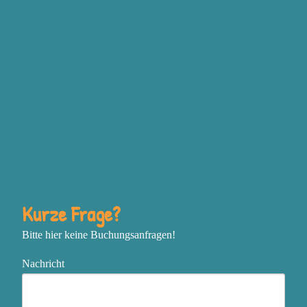
Grundgefühlen Wut,
Traurigkeit, Freude und
Angst steckt, bewusst
einzusetzen, um deine
Ziele zu erreichen
Deine Vision mit
unstillbarer Inspiration zu
entfachen und mutig deine
nächsten Schritte zu gehen
In einem sich schnell
Kurze Frage?
verändernden oder
Bitte hier keine Buchungsanfragen!
chaotischen Umfeld
zentriert, flexibel und
Nachricht
effektiv zu bleiben
Das, was genau jetzt