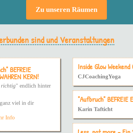
Zu unseren Räumen
 verbunden sind und Veranstaltungen
Inside Glow Weekend
uch" BEFREIE
 WAHREN KERN!
CJCoachingYoga
 richtig
" endlich hinter
"Aufbruch" BEFREIE
ganz viel in dir
Karin Tafticht
r Info
die konfrontaive, harte
die sanfte Weise.
Less, not more - Ein