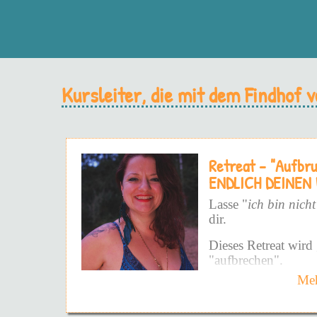
Kursleiter, die mit dem Findhof
Retreat - "Aufbr
ENDLICH DEINEN
Lasse "
ich bin nicht
dir.
Dieses Retreat wird 
"aufbrechen".
Meh
Und zwar nicht auf 
Weise - sondern auf 