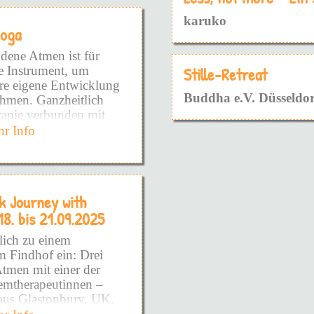
angelegt ist - die Art
karuko
fnen möchte.
Yoga
m schon so lange
dene Atmen ist für
te Instrument, um
Stille-Retreat
ere eigene Entwicklung
ühlen!
Buddha e.V. Düsseldor
ehmen. Ganzheitlich
rapie verbunden mit
as DU brauchst!
wusstseinsarbeit
r Info
ufzudecken!
 einer Dauerhaften
hafte Prägungen sowie
DIR zeigen zu wollen!
ns- und
erden wirksam und
ieden zu fühlen!
k Journey with
nd es entsteht Raum die
18. bis 21.09.2025
der voll und ganz zu
du schon so viel
Podcast - Kurse -
lich zu einem
DINGE NIE WIEDER
m Findhof ein: Drei
Doch warum?
tmen mit einer der
emtherapeutinnen –
die Wurzel gekommen
us Glastonbury, UK.