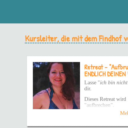
Kursleiter, die mit dem Findhof
Retreat - "Aufbr
ENDLICH DEINEN
Lasse "
ich bin nicht
dir.
Dieses Retreat wird 
"aufbrechen".
Meh
Und zwar nicht auf 
Weise - sondern auf 