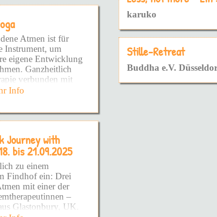
angelegt ist - die Art
karuko
fnen möchte.
Yoga
m schon so lange
dene Atmen ist für
te Instrument, um
Stille-Retreat
ere eigene Entwicklung
ühlen!
Buddha e.V. Düsseldor
ehmen. Ganzheitlich
rapie verbunden mit
as DU brauchst!
wusstseinsarbeit
r Info
ufzudecken!
 einer Dauerhaften
hafte Prägungen sowie
DIR zeigen zu wollen!
ns- und
erden wirksam und
ieden zu fühlen!
k Journey with
nd es entsteht Raum die
18. bis 21.09.2025
der voll und ganz zu
du schon so viel
Podcast - Kurse -
lich zu einem
DINGE NIE WIEDER
m Findhof ein: Drei
Doch warum?
tmen mit einer der
emtherapeutinnen –
die Wurzel gekommen
us Glastonbury, UK.