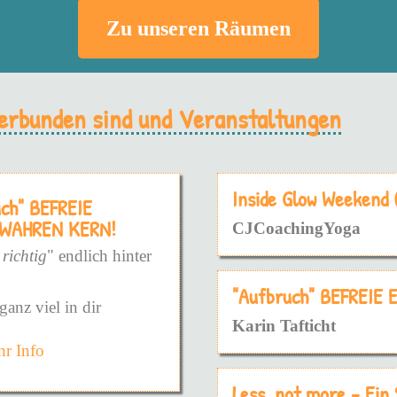
Zu unseren Räumen
 verbunden sind und Veranstaltungen
Inside Glow Weekend
uch" BEFREIE
 WAHREN KERN!
CJCoachingYoga
 richtig
" endlich hinter
"Aufbruch" BEFREIE
ganz viel in dir
Karin Tafticht
r Info
die konfrontaive, harte
die sanfte Weise.
Less, not more - Ein