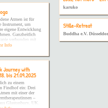
angelegt ist - die Art
karuko
fnen möchte.
Yoga
m schon so lange
dene Atmen ist für
te Instrument, um
Stille-Retreat
ere eigene Entwicklung
ühlen!
Buddha e.V. Düsseldor
ehmen. Ganzheitlich
rapie verbunden mit
as DU brauchst!
wusstseinsarbeit
r Info
ufzudecken!
 einer Dauerhaften
hafte Prägungen sowie
DIR zeigen zu wollen!
ns- und
erden wirksam und
ieden zu fühlen!
k Journey with
nd es entsteht Raum die
18. bis 21.09.2025
der voll und ganz zu
du schon so viel
Podcast - Kurse -
lich zu einem
DINGE NIE WIEDER
m Findhof ein: Drei
Doch warum?
tmen mit einer der
emtherapeutinnen –
die Wurzel gekommen
us Glastonbury, UK.