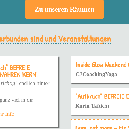
Zu unseren Räumen
 verbunden sind und Veranstaltungen
Inside Glow Weekend
uch" BEFREIE
 WAHREN KERN!
CJCoachingYoga
 richtig
" endlich hinter
"Aufbruch" BEFREIE
ganz viel in dir
Karin Tafticht
r Info
die konfrontaive, harte
die sanfte Weise.
Less, not more - Ein