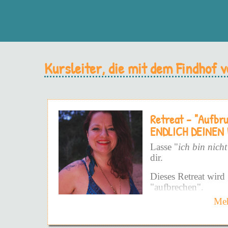
Kursleiter, die mit dem Findhof
Retreat - "Aufbr
ENDLICH DEINEN
Lasse "
ich bin nicht
dir.
Dieses Retreat wird 
"aufbrechen".
Meh
Und zwar nicht auf 
Weise - sondern auf 