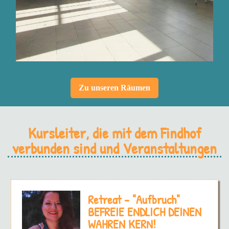
Zu unseren Räumen
Kursleiter, die mit dem Findhof
verbunden sind und Veranstaltungen
Retreat - "Aufbruch"
BEFREIE ENDLICH DEINEN
WAHREN KERN!