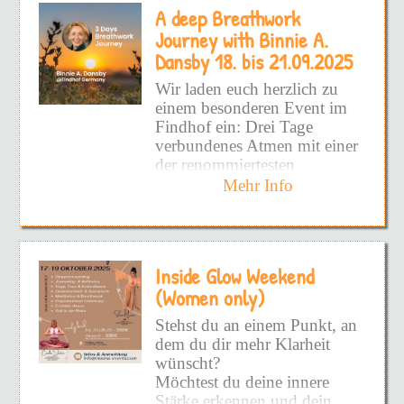
eröffnet den Weg zu einer
A deep Breathwork
aufzudecken!
Dauerhaften Befreiung.
Journey with Binnie A.
Schmerzhafte Prägungen
Alle Facetten von DIR
Dansby 18. bis 21.09.2025
sowie hinderliche Glaubens-
zeigen zu wollen!
und Verhaltensmuster werden
Wir laden euch herzlich zu
wirksam und nachhaltig
DEINEN inneren Frieden
einem besonderen Event im
gelöst und es entsteht Raum
zu fühlen!
Findhof ein: Drei Tage
die eigene Vitalität wieder
verbundenes Atmen mit einer
voll und ganz zu spüren.
Und vielleicht hast du schon
der renommiertesten
so viel versucht - Bücher -
Atemtherapeutinnen –
Mehr Info
Podcast - Kurse - UND
Binnie A. Dansby
aus
DANN DIE DINGE NIE
Glastonbury, UK.
WIEDER ANGEWENDET!
Doch warum?
Binnie Dansby ist seit
Inside Glow Weekend
Jahrzehnten eine
Weil du nicht an die
internationale Pionierin auf
(Women only)
Wurzel gekommen bist!
dem Gebiet von Bewusstsein
Stehst du an einem Punkt, an
und Atemarbeit. Als
Weil es superschwer ist -
dem du dir mehr Klarheit
Begründerin von
SOURCE
ALLEINE zu sehen, wo man
wünscht?
Process and Breathwork
steht!
Möchtest du deine innere
hat sie eine einzigartige
Stärke erkennen und dein