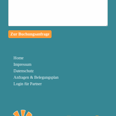
passiert, in eine
außergewöhnliche
Lernreise für dich und die
Menschen in deinem
Zur Buchungsanfrage
Umfeld zu verwandeln
Authentischen Kontakt zu
deinen Mitmenschen
Home
herzustellen und mit
Impressum
Klarheit und Leidenschaft
Datenschutz
zu kommunizieren
Anfragen & Belegungsplan
Login für Partner
Die Knöpfe abzubauen,
die in dir gedrückt werden
können, um in der
Gegenwart zu bleiben