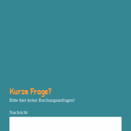
Grundgefühlen Wut,
Traurigkeit, Freude und
Angst steckt, bewusst
einzusetzen, um deine
Ziele zu erreichen
Deine Vision mit
unstillbarer Inspiration zu
entfachen und mutig deine
nächsten Schritte zu gehen
In einem sich schnell
Kurze Frage?
verändernden oder
Bitte hier keine Buchungsanfragen!
chaotischen Umfeld
zentriert, flexibel und
Nachricht
effektiv zu bleiben
Das, was genau jetzt