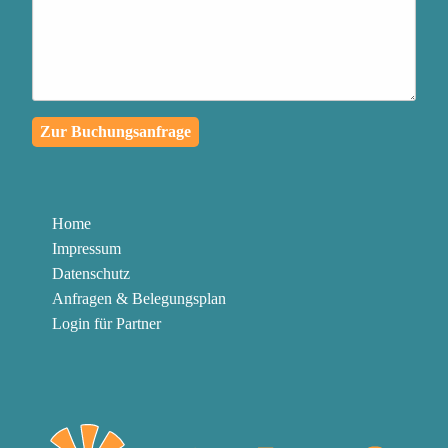
passiert, in eine
außergewöhnliche
Lernreise für dich und die
Menschen in deinem
Zur Buchungsanfrage
Umfeld zu verwandeln
Authentischen Kontakt zu
deinen Mitmenschen
Home
herzustellen und mit
Impressum
Klarheit und Leidenschaft
Datenschutz
zu kommunizieren
Anfragen & Belegungsplan
Login für Partner
Die Knöpfe abzubauen,
die in dir gedrückt werden
können, um in der
Gegenwart zu bleiben