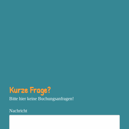
Grundgefühlen Wut,
Traurigkeit, Freude und
Angst steckt, bewusst
einzusetzen, um deine
Ziele zu erreichen
Deine Vision mit
unstillbarer Inspiration zu
entfachen und mutig deine
nächsten Schritte zu gehen
In einem sich schnell
Kurze Frage?
verändernden oder
Bitte hier keine Buchungsanfragen!
chaotischen Umfeld
zentriert, flexibel und
Nachricht
effektiv zu bleiben
Das, was genau jetzt