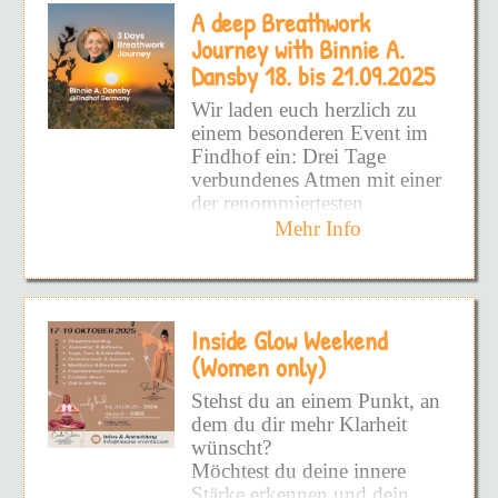
eröffnet den Weg zu einer
A deep Breathwork
aufzudecken!
Dauerhaften Befreiung.
Journey with Binnie A.
Schmerzhafte Prägungen
Alle Facetten von DIR
Dansby 18. bis 21.09.2025
sowie hinderliche Glaubens-
zeigen zu wollen!
und Verhaltensmuster werden
Wir laden euch herzlich zu
wirksam und nachhaltig
DEINEN inneren Frieden
einem besonderen Event im
gelöst und es entsteht Raum
zu fühlen!
Findhof ein: Drei Tage
die eigene Vitalität wieder
verbundenes Atmen mit einer
voll und ganz zu spüren.
Und vielleicht hast du schon
der renommiertesten
so viel versucht - Bücher -
Atemtherapeutinnen –
Mehr Info
Podcast - Kurse - UND
Binnie A. Dansby
aus
DANN DIE DINGE NIE
Glastonbury, UK.
WIEDER ANGEWENDET!
Doch warum?
Binnie Dansby ist seit
Inside Glow Weekend
Jahrzehnten eine
Weil du nicht an die
internationale Pionierin auf
(Women only)
Wurzel gekommen bist!
dem Gebiet von Bewusstsein
Stehst du an einem Punkt, an
und Atemarbeit. Als
Weil es superschwer ist -
dem du dir mehr Klarheit
Begründerin von
SOURCE
ALLEINE zu sehen, wo man
wünscht?
Process and Breathwork
steht!
Möchtest du deine innere
hat sie eine einzigartige
Stärke erkennen und dein