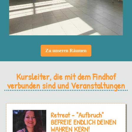
Zu unseren Räumen
Kursleiter, die mit dem Findhof
verbunden sind und Veranstaltungen
Retreat - "Aufbruch"
BEFREIE ENDLICH DEINEN
WAHREN KERN!