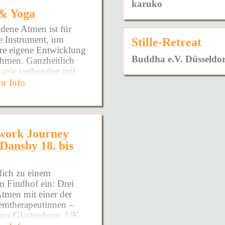
karuko
fnen möchte.
& Yoga
m schon so lange
dene Atmen ist für
te Instrument, um
Stille-Retreat
ere eigene Entwicklung
ühlen!
Buddha e.V. Düsseldor
ehmen. Ganzheitlich
rapie verbunden mit
as DU brauchst!
wusstseinsarbeit
r Info
ufzudecken!
 einer Dauerhaften
hafte Prägungen sowie
DIR zeigen zu wollen!
ns- und
erden wirksam und
ieden zu fühlen!
work Journey
nd es entsteht Raum die
 Dansby 18. bis
der voll und ganz zu
du schon so viel
Podcast - Kurse -
DINGE NIE WIEDER
lich zu einem
Doch warum?
m Findhof ein: Drei
tmen mit einer der
die Wurzel gekommen
emtherapeutinnen –
us Glastonbury, UK.