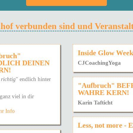
ndhof verbunden sind und Veransta
Inside Glow Wee
fbruch"
DLICH DEINEN
CJCoachingYoga
RN!
 richtig
" endlich hinter
"Aufbruch" BE
WAHRE KERN!
ganz viel in dir
Karin Tafticht
r Info
die konfrontaive, harte
die sanfte Weise.
Less, not more - 
angelegt ist - die Art