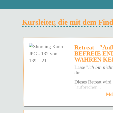
Kursleiter, die mit dem Fi
Retreat - "Au
BEFREIE EN
WAHREN KE
Lasse "
ich bin nicht
dir.
Dieses Retreat wird 
"aufbrechen".
Meh
Und zwar nicht auf 
Weise - sondern auf 
Die Art, die in dir 