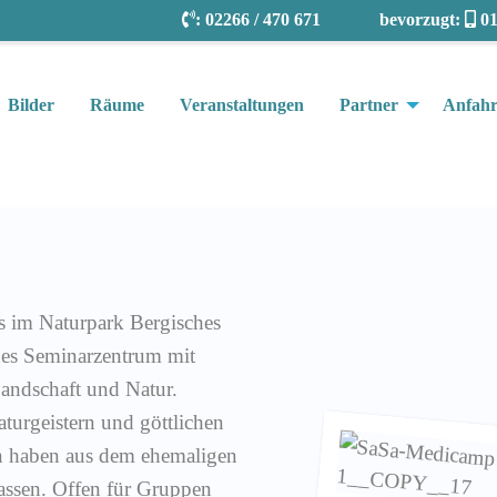
:
02266 / 470 671
bevorzugt:
01
Bilder
Räume
Veranstaltungen
Partner
Anfahr
es im Naturpark Bergisches
nes Seminarzentrum mit
andschaft und Natur.
turgeistern und göttlichen
n haben aus dem ehemaligen
assen. Offen für Gruppen