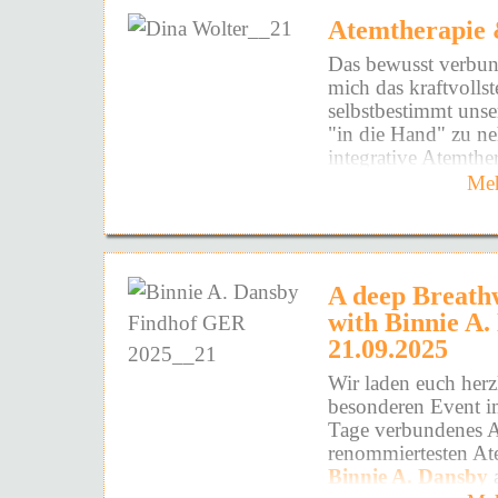
die deine Seele öf
Atemtherapie 
Weil du dir ingehei
Das bewusst verbun
wünschst -
mich das kraftvolls
selbstbestimmt uns
DICH endlich zu f
"in die Hand" zu n
integrative Atemthe
Wahrzunehmen, w
Achtsamkeit und Be
Meh
DEINE Wahrheit a
eröffnet den Weg zu
Befreiung. Schmerz
Alle Facetten von 
hinderliche Glaube
Verhaltensmuster w
DEINEN inneren Fr
A deep Breath
nachhaltig gelöst u
with Binnie A.
eigene Vitalität wie
Und vielleicht hast 
spüren.
21.09.2025
versucht - Bücher - 
UND DANN DIE 
Wir laden euch herz
ANGEWENDET!
besonderen Event i
Tage verbundenes A
Weil du nicht an 
renommiertesten At
bist!
Binnie A. Dansby
a