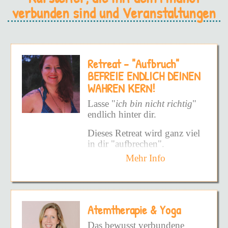
verbunden sind und Veranstaltungen
Retreat - "Aufbruch"
BEFREIE ENDLICH DEINEN
WAHREN KERN!
Lasse "
ich bin nicht richtig
"
endlich hinter dir.
Dieses Retreat wird ganz viel
in dir "aufbrechen".
Mehr Info
Und zwar nicht auf die
konfrontaive, harte Weise -
sondern auf die sanfte Weise.
Die Art, die in dir angelegt
Atemtherapie & Yoga
ist - die Art die deine Seele
öffnen möchte.
Das bewusst verbundene