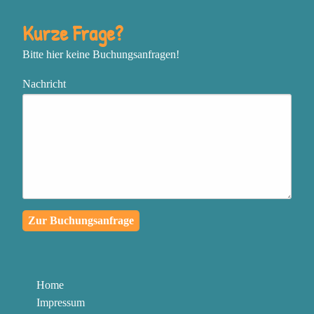
nächsten Schritte zu gehen
In einem sich schnell
Kurze Frage?
verändernden oder
Bitte hier keine Buchungsanfragen!
chaotischen Umfeld
zentriert, flexibel und
Nachricht
effektiv zu bleiben
Das, was genau jetzt
passiert, in eine
außergewöhnliche
Lernreise für dich und die
Menschen in deinem
Zur Buchungsanfrage
Umfeld zu verwandeln
Authentischen Kontakt zu
deinen Mitmenschen
Home
herzustellen und mit
Impressum